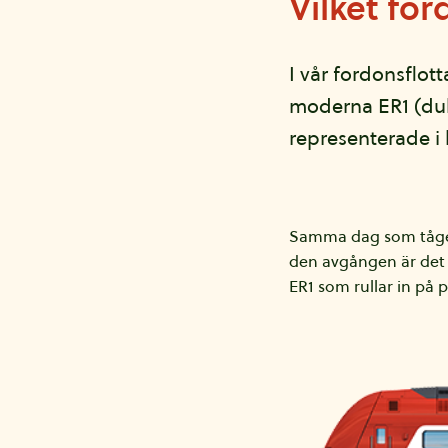
Vilket fo
I vår fordonsflot
moderna ER1 (dub
representerade i 
Samma dag som tåget 
den avgången är det 
ER1 som rullar in på 