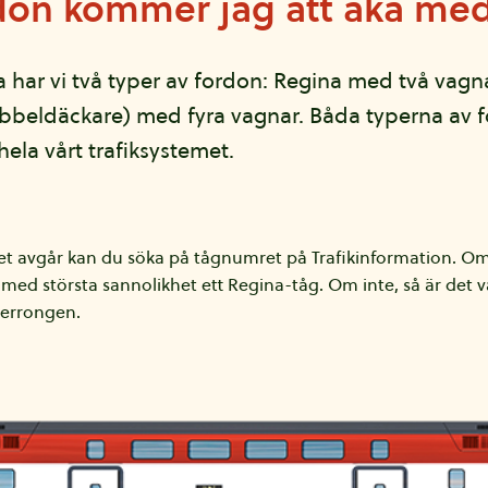
rdon kommer jag att åka me
ta har vi två typer av fordon: Regina med två vag
beldäckare) med fyra vagnar. Båda typerna av f
hela vårt trafiksystemet.
avgår kan du söka på tågnumret på Trafikinformation. Om 
med största sannolikhet ett Regina-tåg. Om inte, så är det
perrongen.