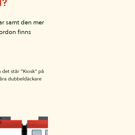
d?
nar samt den mer
ordon finns
det står ”Kiosk” på
 våra dubbeldäckare