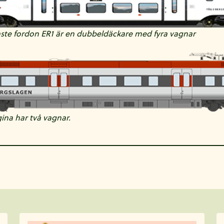
aste fordon ER1 är en dubbeldäckare med fyra vagnar
ina har två vagnar.