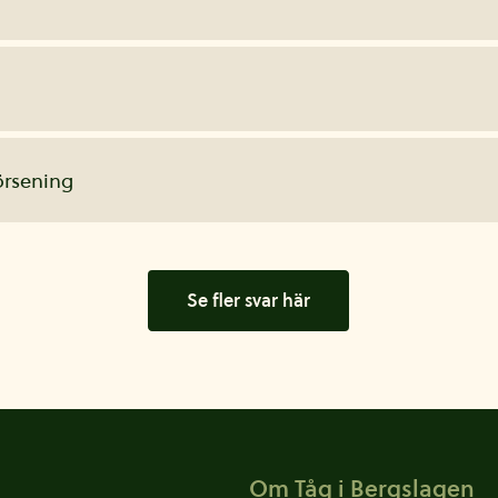
örsening
Se fler svar här
Om Tåg i Bergslagen