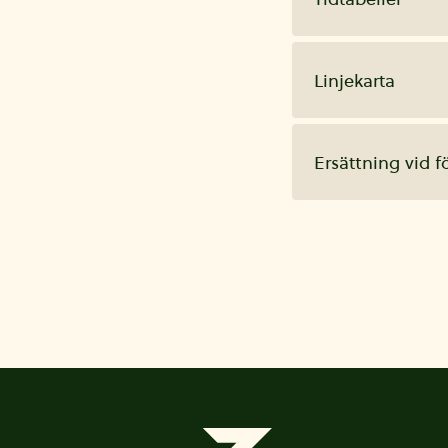
Linjekarta
Ersättning vid f
Sidfot