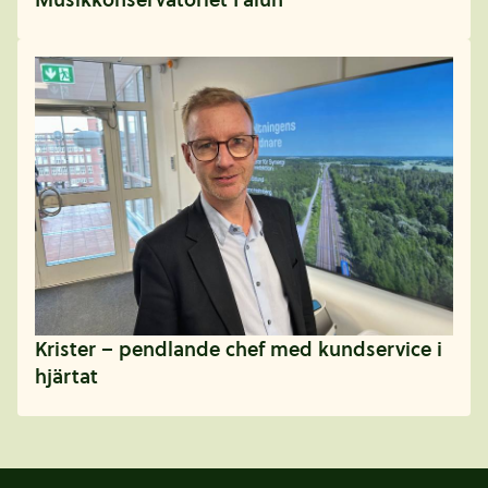
Krister – pendlande chef med kundservice i
hjärtat
Sidfot